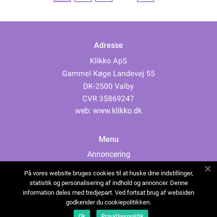
Adresse
web:
www.klikko.dk
Menu
Annoncering
Om os
På vores website bruges cookies til at huske dine indstillinger,
Cookies
statistik og personalisering af indhold og annoncer. Denne
information deles med tredjepart. Ved fortsat brug af websiden
Kontakt os
godkender du cookiepolitikken.
Sitemap
Ok
Privatlivspolitik