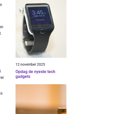
en
en
t.
12 november 2025
i
Opdag de nyeste tech
gadgets
rer
is