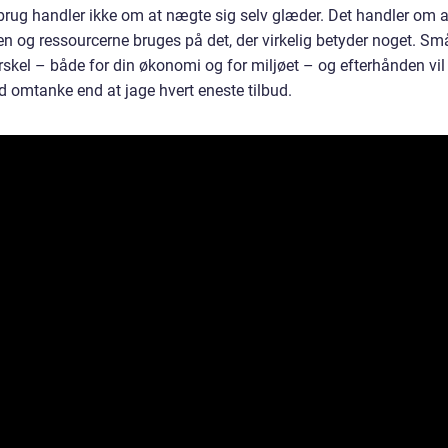
forbrug handler ikke om at nægte sig selv glæder. Det handler om a
 og ressourcerne bruges på det, der virkelig betyder noget. Sm
rskel – både for din økonomi og for miljøet – og efterhånden vil
d omtanke end at jage hvert eneste tilbud.