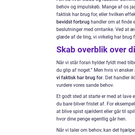
behov og impulskøb. Mange af os jager
faktisk har brug for, eller hvilken ef
bevidst forbrug
handler om at finde e
beslutninger med omtanke. Ved at æn
glæde af de ting, vi virkelig har brug f
Skab overblik over d
Når vi står foran hylder fyldt med til
du glip af noget.” Men hvis vi ønsker
vi faktisk har brug for
. Det handler i
vurdere vores sande behov.
Et godt sted at starte er med at lave 
du bare bliver fristet af. For eksemp
at blive spist sjældent eller går til sp
hvor dine penge egentlig går hen.
Når vi taler om behov, kan det hjælpe 