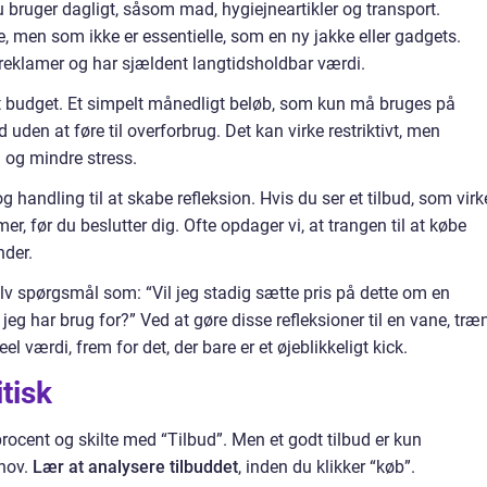
u bruger dagligt, såsom mad, hygiejneartikler og transport.
e, men som ikke er essentielle, som en ny jakke eller gadgets.
 reklamer og har sjældent langtidsholdbar værdi.
 et budget. Et simpelt månedligt beløb, som kun må bruges på
 uden at føre til overforbrug. Det kan virke restriktivt, men
 og mindre stress.
 handling til at skabe refleksion. Hvis du ser et tilbud, som virk
mer, før du beslutter dig. Ofte opdager vi, at trangen til at købe
nder.
selv spørgsmål som: “Vil jeg stadig sætte pris på dette om en
 jeg har brug for?” Ved at gøre disse refleksioner til en vane, træ
 reel værdi, frem for det, der bare er et øjeblikkeligt kick.
itisk
, procent og skilte med “Tilbud”. Men et godt tilbud er kun
ehov.
Lær at analysere tilbuddet
, inden du klikker “køb”.