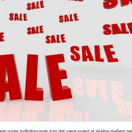
nerer vores indkøbsvaner, kan det være svært at skelne mellem ree