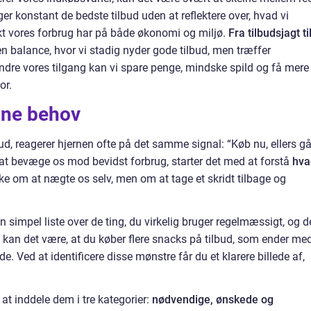
 konstant de bedste tilbud uden at reflektere over, hvad vi
fekt vores forbrug har på både økonomi og miljø.
Fra tilbudsjagt ti
n balance, hvor vi stadig nyder gode tilbud, men træffer
dre vores tilgang kan vi spare penge, mindske spild og få mere
or.
ine behov
bud, reagerer hjernen ofte på det samme signal: “Køb nu, ellers gå
 at bevæge os mod bevidst forbrug, starter det med at forstå
hva
kke om at nægte os selv, men om at tage et skridt tilbage og
en simpel liste over de ting, du virkelig bruger regelmæssigt, og 
el kan det være, at du køber flere snacks på tilbud, som ender me
ilde. Ved at identificere disse mønstre får du et klarere billede af,
at inddele dem i tre kategorier:
nødvendige, ønskede og