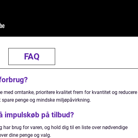
FAQ
forbrug?
 med omtanke, prioritere kvalitet frem for kvantitet og reducere
t spare penge og mindske miljøpåvirkning.
 impulskøb på tilbud?
g har brug for varen, og hold dig til en liste over nødvendige
 over dine penge og valg.