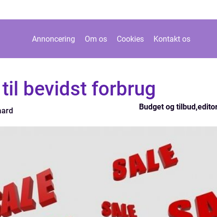
Annoncering
Om os
Cookies
Kontakt os
 til bevidst forbrug
Budget og tilbud
,
editor
aard