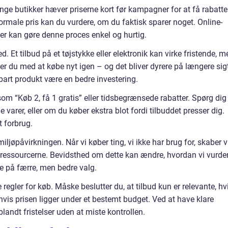
ge butikker hæver priserne kort før kampagner for at få rabatt
 normale pris kan du vurdere, om du faktisk sparer noget. Online-
r kan gøre denne proces enkel og hurtig.
 Et tilbud på et tøjstykke eller elektronik kan virke fristende, m
er du med at købe nyt igen – og det bliver dyrere på længere sig
dbart produkt være en bedre investering.
som “Køb 2, få 1 gratis” eller tidsbegrænsede rabatter. Spørg dig
de varer, eller om du køber ekstra blot fordi tilbuddet presser dig.
t forbrug.
iljøpåvirkningen. Når vi køber ting, vi ikke har brug for, skaber v
ressourcerne. Bevidsthed om dette kan ændre, hvordan vi vurde
ere på færre, men bedre valg.
egler for køb. Måske beslutter du, at tilbud kun er relevante, hv
 hvis prisen ligger under et bestemt budget. Ved at have klare
blandt fristelser uden at miste kontrollen.