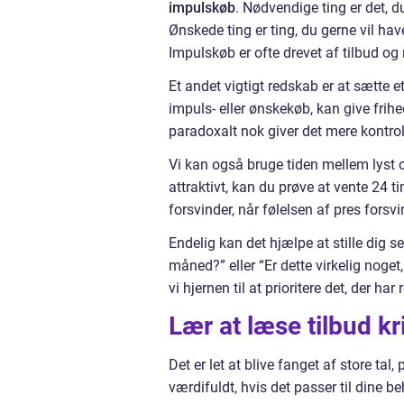
impulskøb
. Nødvendige ting er det, d
Ønskede ting er ting, du gerne vil hav
Impulskøb er ofte drevet af tilbud og
Et andet vigtigt redskab er at sætte
impuls- eller ønskekøb, kan give frihed
paradoxalt nok giver det mere kontrol
Vi kan også bruge tiden mellem lyst og
attraktivt, kan du prøve at vente 24 ti
forsvinder, når følelsen af pres forsvi
Endelig kan det hjælpe at stille dig 
måned?” eller “Er dette virkelig noget,
vi hjernen til at prioritere det, der har
Lær at læse tilbud kr
Det er let at blive fanget af store tal
værdifuldt, hvis det passer til dine b