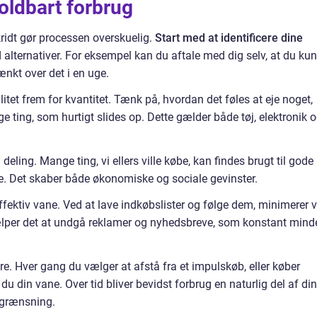
oldbart forbrug
ridt gør processen overskuelig.
Start med at identificere dine
nd alternativer. For eksempel kan du aftale med dig selv, at du kun
tænkt over det i en uge.
alitet frem for kvantitet. Tænk på, hvordan det føles at eje noget,
ige ting, som hurtigt slides op. Dette gælder både tøj, elektronik 
eling. Mange ting, vi ellers ville købe, kan findes brugt til gode
lie. Det skaber både økonomiske og sociale gevinster.
fektiv vane. Ved at lave indkøbslister og følge dem, minimerer v
jælper det at undgå reklamer og nyhedsbreve, som konstant mind
jre. Hver gang du vælger at afstå fra et impulskøb, eller køber
r du din vane. Over tid bliver bevidst forbrug en naturlig del af din
egrænsning.