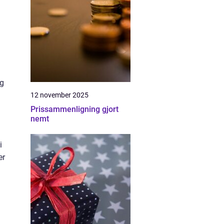
og
12 november 2025
Prissammenligning gjort
nemt
i
er