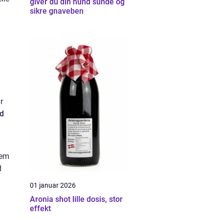
giver du din hund sunde og
sikre gnaveben
l
r
d
dem
d
01 januar 2026
Aronia shot lille dosis, stor
effekt