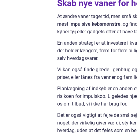
Skab nye vaner for h
At ændre vaner tager tid, men små sk
mest impulsive købsmønstre
, og fi
køber tøj eller gadgets efter at have 
En anden strategi er at investere i kv
der holder længere, frem for flere bill
selv hverdagsvarer.
Vi kan også finde glæde i genbrug og d
priser, eller lånes fra venner og fami
Planlægning af indkøb er en anden ef
risikoen for impulskøb. Ligeledes h
os om tilbud, vi ikke har brug for.
Det er også vigtigt at fejre de små se
noget, der virkelig giver værdi, styrke
hverdag, uden at det føles som en b