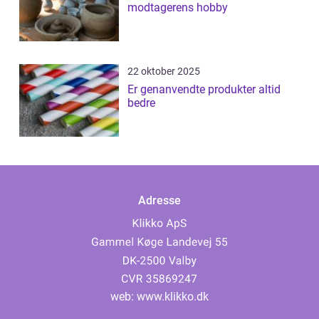
modtagerens hobby
22 oktober 2025
Er genanvendte produkter altid
bedre
Adresse
web:
www.klikko.dk