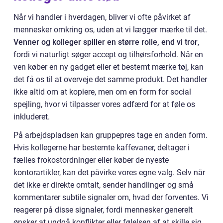
Når vi handler i hverdagen, bliver vi ofte påvirket af
mennesker omkring os, uden at vi lægger mærke til det.
Venner og kolleger spiller en større rolle, end vi tror
,
fordi vi naturligt søger accept og tilhørsforhold. Når en
ven køber en ny gadget eller et bestemt mærke tøj, kan
det få os til at overveje det samme produkt. Det handler
ikke altid om at kopiere, men om en form for social
spejling, hvor vi tilpasser vores adfærd for at føle os
inkluderet.
På arbejdspladsen kan gruppepres tage en anden form.
Hvis kollegerne har bestemte kaffevaner, deltager i
fælles frokostordninger eller køber de nyeste
kontorartikler, kan det påvirke vores egne valg. Selv når
det ikke er direkte omtalt, sender handlinger og små
kommentarer subtile signaler om, hvad der forventes. Vi
reagerer på disse signaler, fordi mennesker generelt
ønsker at undgå konflikter eller følelsen af at skille sig