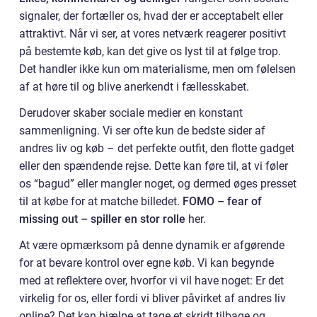
signaler, der fortæller os, hvad der er acceptabelt eller
attraktivt. Når vi ser, at vores netværk reagerer positivt
på bestemte køb, kan det give os lyst til at følge trop.
Det handler ikke kun om materialisme, men om følelsen
af at høre til og blive anerkendt i fællesskabet.
Derudover skaber sociale medier en konstant
sammenligning. Vi ser ofte kun de bedste sider af
andres liv og køb – det perfekte outfit, den flotte gadget
eller den spændende rejse. Dette kan føre til, at vi føler
os “bagud” eller mangler noget, og dermed øges presset
til at købe for at matche billedet.
FOMO – fear of
missing out – spiller en stor rolle
her.
At være opmærksom på denne dynamik er afgørende
for at bevare kontrol over egne køb. Vi kan begynde
med at reflektere over, hvorfor vi vil have noget: Er det
virkelig for os, eller fordi vi bliver påvirket af andres liv
online? Det kan hjælpe at tage et skridt tilbage og