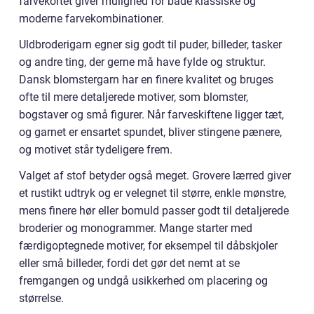
farvekortet giver mulighed for både klassiske og
moderne farvekombinationer.
Uldbroderigarn egner sig godt til puder, billeder, tasker
og andre ting, der gerne må have fylde og struktur.
Dansk blomstergarn har en finere kvalitet og bruges
ofte til mere detaljerede motiver, som blomster,
bogstaver og små figurer. Når farveskiftene ligger tæt,
og garnet er ensartet spundet, bliver stingene pænere,
og motivet står tydeligere frem.
Valget af stof betyder også meget. Grovere lærred giver
et rustikt udtryk og er velegnet til større, enkle mønstre,
mens finere hør eller bomuld passer godt til detaljerede
broderier og monogrammer. Mange starter med
færdigoptegnede motiver, for eksempel til dåbskjoler
eller små billeder, fordi det gør det nemt at se
fremgangen og undgå usikkerhed om placering og
størrelse.