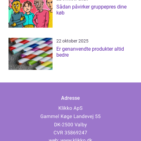
Sådan påvirker gruppepres dine
køb
22 oktober 2025
Er genanvendte produkter altid
bedre
Adresse
web:
www.klikko.dk