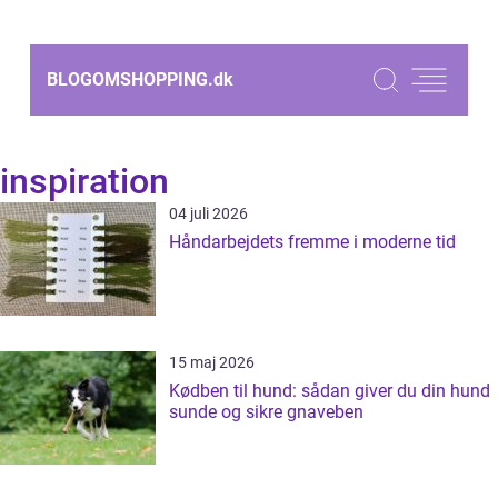
BLOGOMSHOPPING.
dk
inspiration
04 juli 2026
Håndarbejdets fremme i moderne tid
15 maj 2026
Kødben til hund: sådan giver du din hund
sunde og sikre gnaveben