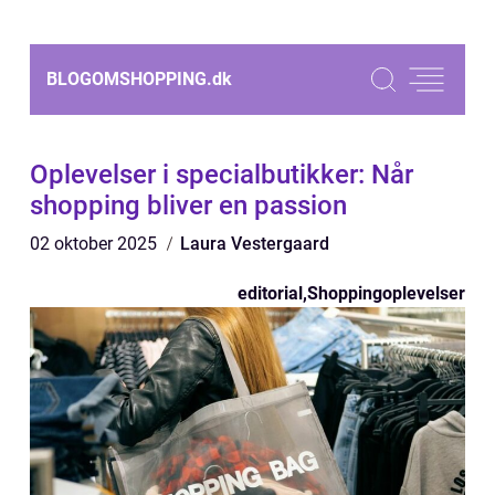
BLOGOMSHOPPING.
dk
Oplevelser i specialbutikker: Når
shopping bliver en passion
02 oktober 2025
Laura Vestergaard
editorial
,
Shoppingoplevelser