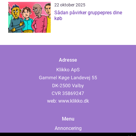
22 oktober 2025
Sådan påvirker gruppepres dine
køb
Adresse
web:
www.klikko.dk
Menu
Annoncering