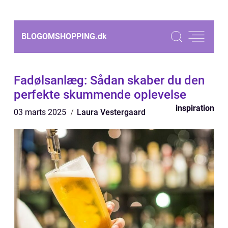
BLOGOMSHOPPING.
dk
Fadølsanlæg: Sådan skaber du den
perfekte skummende oplevelse
inspiration
03 marts 2025
Laura Vestergaard