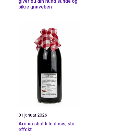
giver du din hund sunde og
sikre gnaveben
01 januar 2026
Aronia shot lille dosis, stor
effekt