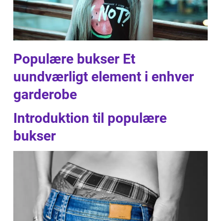
Populære bukser Et
uundværligt element i enhver
garderobe
Introduktion til populære
bukser