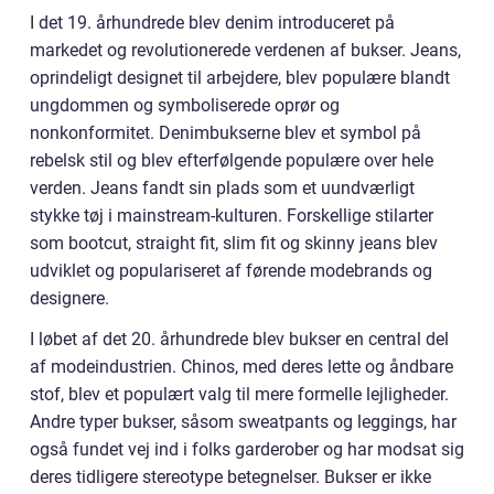
I det 19. århundrede blev denim introduceret på
markedet og revolutionerede verdenen af bukser. Jeans,
oprindeligt designet til arbejdere, blev populære blandt
ungdommen og symboliserede oprør og
nonkonformitet. Denimbukserne blev et symbol på
rebelsk stil og blev efterfølgende populære over hele
verden. Jeans fandt sin plads som et uundværligt
stykke tøj i mainstream-kulturen. Forskellige stilarter
som bootcut, straight fit, slim fit og skinny jeans blev
udviklet og populariseret af førende modebrands og
designere.
I løbet af det 20. århundrede blev bukser en central del
af modeindustrien. Chinos, med deres lette og åndbare
stof, blev et populært valg til mere formelle lejligheder.
Andre typer bukser, såsom sweatpants og leggings, har
også fundet vej ind i folks garderober og har modsat sig
deres tidligere stereotype betegnelser. Bukser er ikke