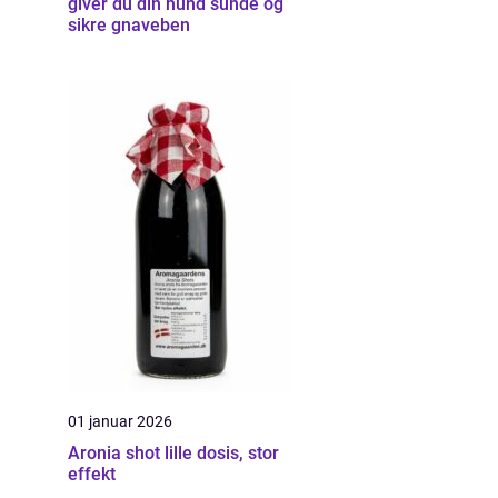
giver du din hund sunde og
sikre gnaveben
01 januar 2026
Aronia shot lille dosis, stor
effekt