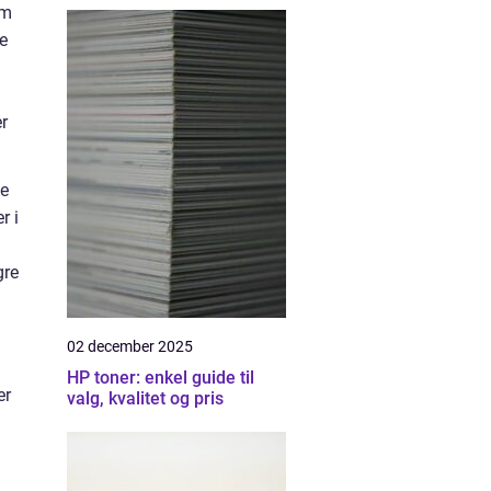
om
ne
er
ke
r i
gre
02 december 2025
HP toner: enkel guide til
er
valg, kvalitet og pris