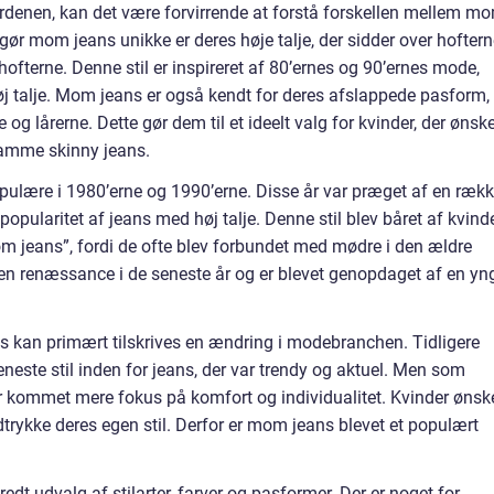
rdenen, kan det være forvirrende at forstå forskellen mellem m
gør mom jeans unikke er deres høje talje, der sidder over hofter
hofterne. Denne stil er inspireret af 80’ernes og 90’ernes mode,
øj talje. Mom jeans er også kendt for deres afslappede pasform,
og lårerne. Dette gør dem til et ideelt valg for kvinder, der ønsk
tramme skinny jeans.
pulære i 1980’erne og 1990’erne. Disse år var præget af en ræk
ularitet af jeans med høj talje. Denne stil blev båret af kvinde
mom jeans”, fordi de ofte blev forbundet med mødre i den ældre
en renæssance i de seneste år og er blevet genopdaget af en yn
s kan primært tilskrives en ændring i modebranchen. Tidligere
neste stil inden for jeans, der var trendy og aktuel. Men som
r kommet mere fokus på komfort og individualitet. Kvinder ønsk
 udtrykke deres egen stil. Derfor er mom jeans blevet et populært
dt udvalg af stilarter, farver og pasformer. Der er noget for