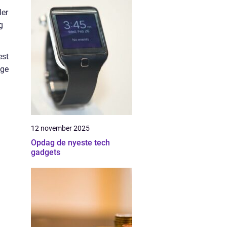
ler
g
est
ige
12 november 2025
Opdag de nyeste tech
gadgets