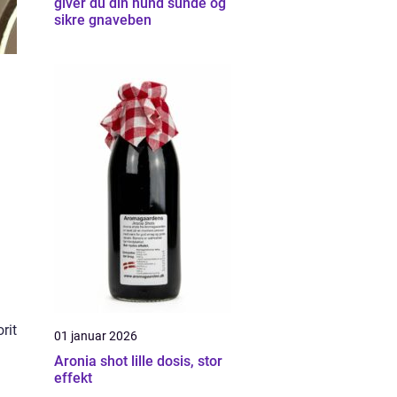
giver du din hund sunde og
sikre gnaveben
rit
01 januar 2026
Aronia shot lille dosis, stor
effekt