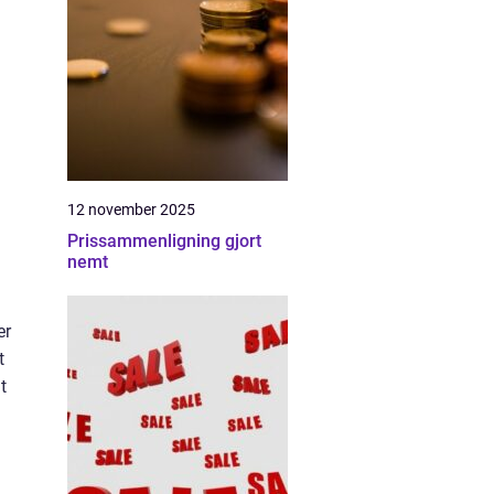
12 november 2025
Prissammenligning gjort
nemt
er
t
t