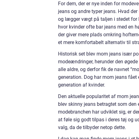
For dem, der er nye inden for modeve
jeans og andre typer jeans. Hvad der 
og lægger vægt på taljen i stedet for 
hvor kvinder ofte bar jeans med en h
der giver mere plads omkring hofterne 
et mere komfortabelt alternativ til s
Historisk set blev mom jeans især po
modeændringer, herunder den øgede pop
alle aldre, og derfor fik de navnet “
generation. Dog har mom jeans fået 
generation af kvinder.
Den aktuelle popularitet af mom jean
blev skinny jeans betragtet som den e
modebranchen har udviklet sig, er de
at føle sig godt tilpas i deres tøj og
valg, da de tilbyder netop dette.
I dag kan man finde mom jeans i et bre