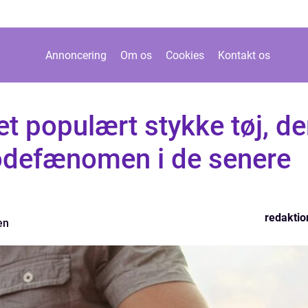
Annoncering
Om os
Cookies
Kontakt os
t populært stykke tøj, de
modefænomen i de senere
redaktio
en