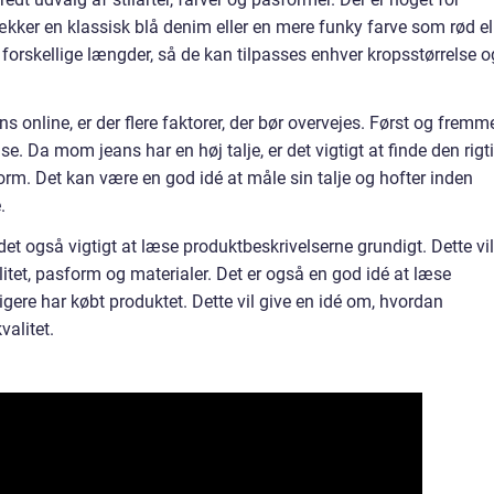
ker en klassisk blå denim eller en mere funky farve som rød el
forskellige længder, så de kan tilpasses enhver kropsstørrelse o
 online, er der flere faktorer, der bør overvejes. Først og fremm
lse. Da mom jeans har en høj talje, er det vigtigt at finde den rigt
form. Det kan være en god idé at måle sin talje og hofter inden
.
t også vigtigt at læse produktbeskrivelserne grundigt. Dette vil
litet, pasform og materialer. Det er også en god idé at læse
igere har købt produktet. Dette vil give en idé om, hvordan
alitet.