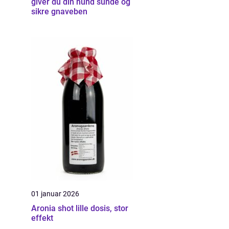
giver du din hund sunde og
sikre gnaveben
01 januar 2026
Aronia shot lille dosis, stor
effekt