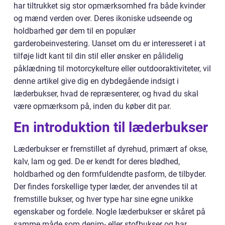
har tiltrukket sig stor opmærksomhed fra både kvinder
og mænd verden over. Deres ikoniske udseende og
holdbarhed gør dem til en populær
garderobeinvestering. Uanset om du er interesseret i at
tilføje lidt kant til din stil eller ønsker en pålidelig
påklædning til motorcykelture eller outdooraktiviteter, vil
denne artikel give dig en dybdegående indsigt i
læderbukser, hvad de repræsenterer, og hvad du skal
være opmærksom på, inden du køber dit par.
En introduktion til læderbukser
Læderbukser er fremstillet af dyrehud, primært af okse,
kalv, lam og ged. De er kendt for deres blødhed,
holdbarhed og den formfuldendte pasform, de tilbyder.
Der findes forskellige typer læder, der anvendes til at
fremstille bukser, og hver type har sine egne unikke
egenskaber og fordele. Nogle læderbukser er skåret på
samme måde som denim- eller stofbukser og har