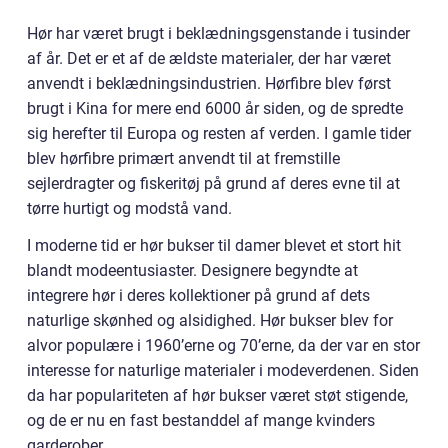
Hør har været brugt i beklædningsgenstande i tusinder
af år. Det er et af de ældste materialer, der har været
anvendt i beklædningsindustrien. Hørfibre blev først
brugt i Kina for mere end 6000 år siden, og de spredte
sig herefter til Europa og resten af verden. I gamle tider
blev hørfibre primært anvendt til at fremstille
sejlerdragter og fiskeritøj på grund af deres evne til at
tørre hurtigt og modstå vand.
I moderne tid er hør bukser til damer blevet et stort hit
blandt modeentusiaster. Designere begyndte at
integrere hør i deres kollektioner på grund af dets
naturlige skønhed og alsidighed. Hør bukser blev for
alvor populære i 1960’erne og 70’erne, da der var en stor
interesse for naturlige materialer i modeverdenen. Siden
da har populariteten af hør bukser været støt stigende,
og de er nu en fast bestanddel af mange kvinders
garderober.