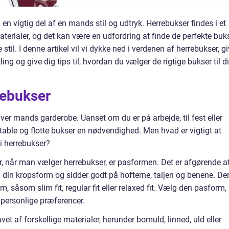
en vigtig del af en mands stil og udtryk. Herrebukser findes i et
 materialer, og det kan være en udfordring at finde de perfekte buks
stil. I denne artikel vil vi dykke ned i verdenen af herrebukser, g
ling og give dig tips til, hvordan du vælger de rigtige bukser til d
rebukser
hver mands garderobe. Uanset om du er på arbejde, til fest eller
able og flotte bukser en nødvendighed. Men hvad er vigtigt at
 i herrebukser?
r, når man vælger herrebukser, er pasformen. Det er afgørende a
il din kropsform og sidder godt på hofterne, taljen og benene. Der
, såsom slim fit, regular fit eller relaxed fit. Vælg den pasform,
 personlige præferencer.
et af forskellige materialer, herunder bomuld, linned, uld eller