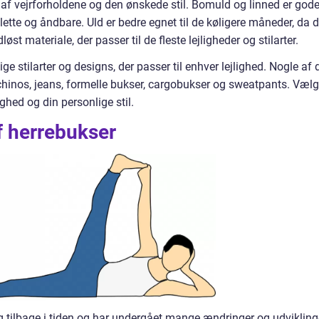
af vejrforholdene og den ønskede stil. Bomuld og linned er god
lette og åndbare. Uld er bedre egnet til de køligere måneder, da d
øst materiale, der passer til de fleste lejligheder og stilarter.
ige stilarter og designs, der passer til enhver lejlighed. Nogle af 
 chinos, jeans, formelle bukser, cargobukser og sweatpants. Vælg
ighed og din personlige stil.
af herrebukser
g tilbage i tiden og har undergået mange ændringer og udvikling