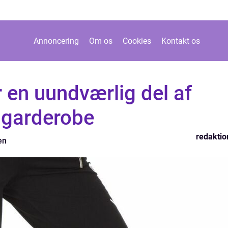
Annoncering
Om os
Cookies
Kontakt os
 en uundværlig del af
 garderobe
redaktio
en