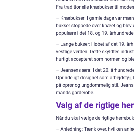
Fra traditionelle knæbukser til mode
– Knæbukser: I gamle dage var mænd
bukser stoppede over knæet og blev 
populære i det 18. og 19. århundrede 
– Lange bukser: I løbet af det 19. å
vestlige verden. Dette skyldtes indus
hurtigt accepteret som normen og ble
– Jeansens æra: I det 20. århundrede 
Oprindeligt designet som arbejdstøj,
på oprør og ungdommelig stil. Jeans e
mands garderobe.
Valg af de rigtige he
Når du skal vælge de rigtige herrebuks
– Anledning: Tænk over, hvilken anledn