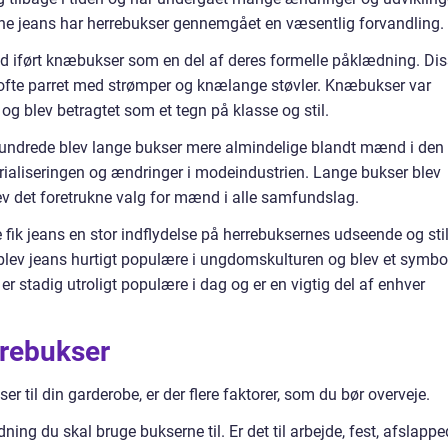
rne jeans har herrebukser gennemgået en væsentlig forvandling.
 iført knæbukser som en del af deres formelle påklædning. Di
ofte parret med strømper og knælange støvler. Knæbukser var
og blev betragtet som et tegn på klasse og stil.
rhundrede blev lange bukser mere almindelige blandt mænd i den
trialiseringen og ændringer i modeindustrien. Lange bukser blev
v det foretrukne valg for mænd i alle samfundslag.
fik jeans en stor indflydelse på herrebuksernes udseende og stil
 blev jeans hurtigt populære i ungdomskulturen og blev et symbo
r stadig utroligt populære i dag og er en vigtig del af enhver
rrebukser
er til din garderobe, er der flere faktorer, som du bør overveje.
ing du skal bruge bukserne til. Er det til arbejde, fest, afslapp