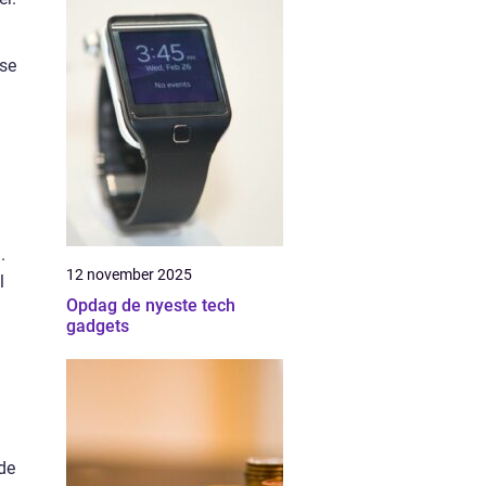
sse
.
12 november 2025
l
Opdag de nyeste tech
gadgets
ede