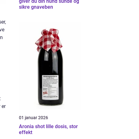
giver du din hund sunde og
sikre gnaveben
er,
ive
in
t
 er
01 januar 2026
Aronia shot lille dosis, stor
effekt