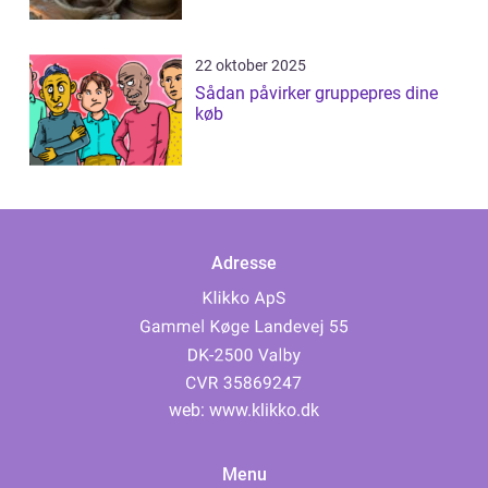
22 oktober 2025
Sådan påvirker gruppepres dine
køb
Adresse
web:
www.klikko.dk
Menu