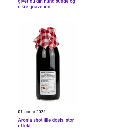
giver du din hund sunde og
sikre gnaveben
01 januar 2026
Aronia shot lille dosis, stor
effekt