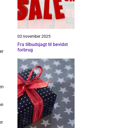
03 november 2025
Fra tilbudsjagt til bevidst
forbrug
er
en
ne
er