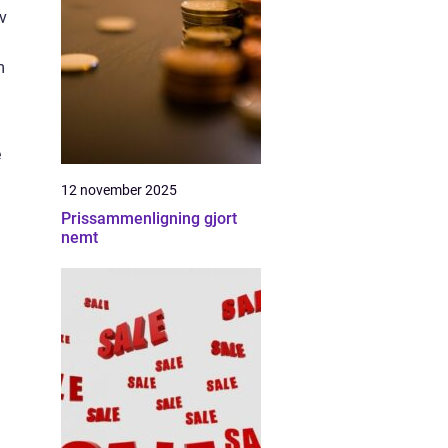
v
m
e
12 november 2025
Prissammenligning gjort
nemt