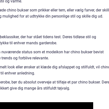
stil og varme.
e chino bukser som prikker eller tern, eller vælg farver, der skill
 mulighed for at udtrykke din personlige stil og skille dig ud.
eklassiker, der har stået tidens test. Deres tidløse stil og
stykke til enhver mands garderobe.
res nuværende status som et modeikon har chino bukser bevist
e trends og forblive relevante.
elt look eller ønsker at klæde dig afslappet og stilfuldt, vil chin
til enhver anledning.
obe, bør du absolut overveje at tilføje et par chino bukser. Der
ikkert give dig mange års stilfuldt tøjvalg.