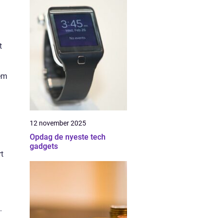
t
dem
12 november 2025
Opdag de nyeste tech
gadgets
rt
.