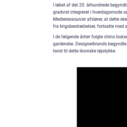
I løbet af det 20. århundrede begyndt
gradvist integreret i hverdagsmode o
Medieressourcer afslører, at dette ske
fra krigsbestræbelser, fortsatte med 
I de følgende årtier fulgte chino bu
garderobe. Designerbrands begyndte a
twist til dette ikoniske tøjstykke.