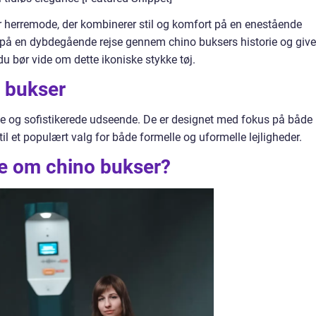
or herremode, der kombinerer stil og komfort på en enestående
 på en dybdegående rejse gennem chino buksers historie og give
du bør vide om dette ikoniske stykke tøj.
o bukser
øse og sofistikerede udseende. De er designet med fokus på både
 til et populært valg for både formelle og uformelle lejligheder.
ide om chino bukser?