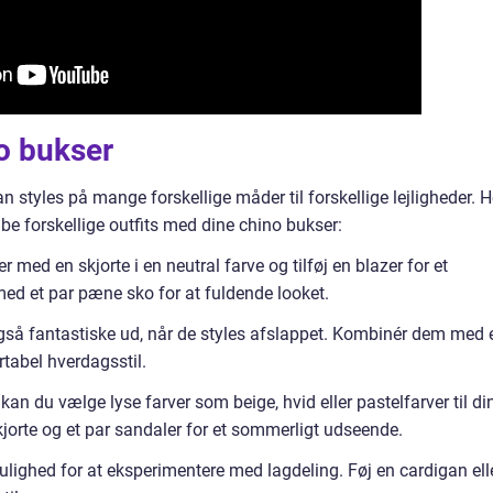
o bukser
an styles på mange forskellige måder til forskellige lejligheder. H
kabe forskellige outfits med dine chino bukser:
 med en skjorte i en neutral farve og tilføj en blazer for et
 med et par pæne sko for at fuldende looket.
også fantastiske ud, når de styles afslappet. Kombinér dem med 
rtabel hverdagsstil.
an du vælge lyse farver som beige, hvid eller pastelfarver til di
jorte og et par sandaler for et sommerligt udseende.
ulighed for at eksperimentere med lagdeling. Føj en cardigan ell