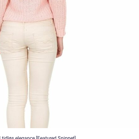
l tidløs elegance [Featured Snippet]