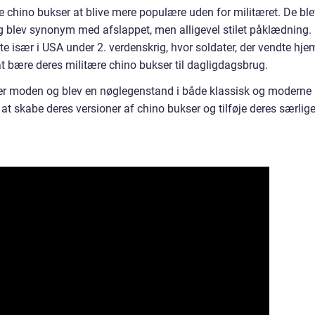
e chino bukser at blive mere populære uden for militæret. De ble
g blev synonym med afslappet, men alligevel stilet påklædning.
te især i USA under 2. verdenskrig, hvor soldater, der vendte hje
at bære deres militære chino bukser til dagligdagsbrug.
kser moden og blev en nøglegenstand i både klassisk og moderne
t skabe deres versioner af chino bukser og tilføje deres særlig