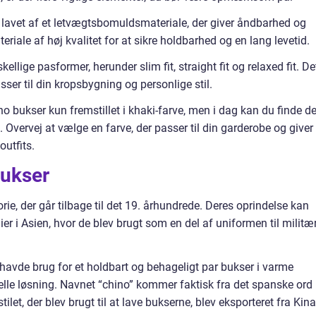
t lavet af et letvægtsbomuldsmateriale, der giver åndbarhed og
eriale af høj kvalitet for at sikre holdbarhed og en lang levetid.
ellige pasformer, herunder slim fit, straight fit og relaxed fit. De
sser til din kropsbygning og personlige stil.
ino bukser kun fremstillet i khaki-farve, men i dag kan du finde 
. Overvej at vælge en farve, der passer til din garderobe og giver
outfits.
bukser
e, der går tilbage til det 19. århundrede. Deres oprindelse kan
ier i Asien, hvor de blev brugt som en del af uniformen til militæ
 havde brug for et holdbart og behageligt par bukser i varme
elle løsning. Navnet “chino” kommer faktisk fra det spanske ord
tilet, der blev brugt til at lave bukserne, blev eksporteret fra Kina