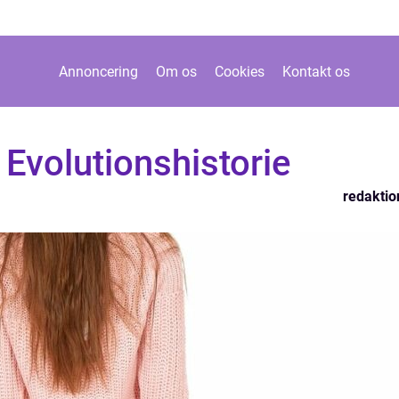
Annoncering
Om os
Cookies
Kontakt os
Evolutionshistorie
redaktio