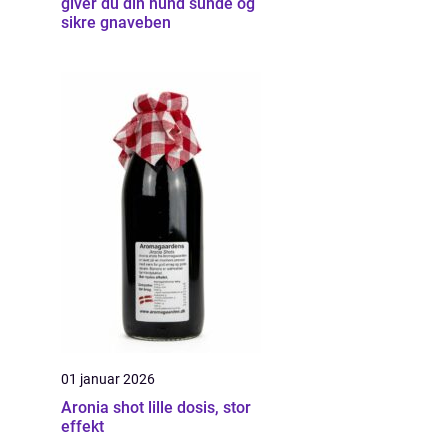
giver du din hund sunde og
sikre gnaveben
01 januar 2026
Aronia shot lille dosis, stor
effekt