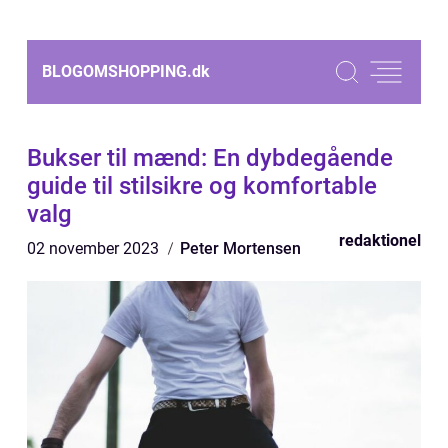
BLOGOMSHOPPING.
dk
Bukser til mænd: En dybdegående
guide til stilsikre og komfortable
valg
redaktionel
02 november 2023
Peter Mortensen