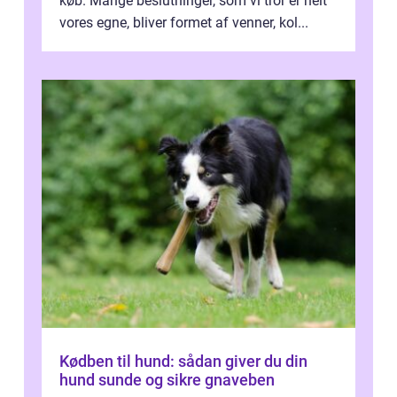
køb. Mange beslutninger, som vi tror er helt
vores egne, bliver formet af venner, kol...
Kødben til hund: sådan giver du din
hund sunde og sikre gnaveben