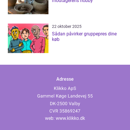
modtagerens hobby
22 oktober 2025
Sådan påvirker gruppepres dine
køb
Adresse
web:
www.klikko.dk