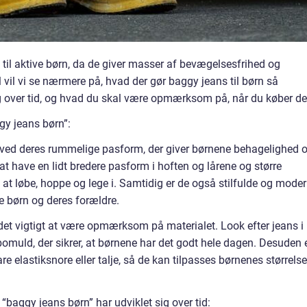
e til aktive børn, da de giver masser af bevægelsesfrihed og
l vil vi se nærmere på, hvad der gør baggy jeans til børn så
sig over tid, og hvad du skal være opmærksom på, når du køber d
gy jeans børn”:
et ved deres rummelige pasform, der giver børnene behagelighed 
at have en lidt bredere pasform i hoften og lårene og større
l at løbe, hoppe og lege i. Samtidig er de også stilfulde og moder
 børn og deres forældre.
 det vigtigt at være opmærksom på materialet. Look efter jeans i
omuld, der sikrer, at børnene har det godt hele dagen. Desuden 
re elastiksnore eller talje, så de kan tilpasses børnenes størrelse
baggy jeans børn” har udviklet sig over tid: