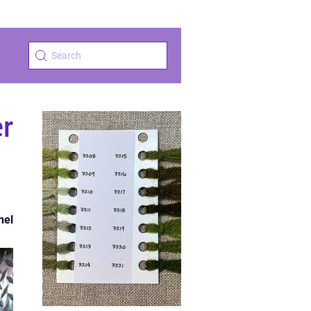
ær
nel