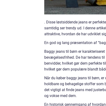
. Disse løstsiddende jeans er perfekt
samtidig ser trendy ud. I denne artike
attraktive, hvordan de har udviklet 
En god og lang præsentation af “bag
Baggy jeans til børn er karakteriser
bevægelsesfrihed. De har tendens til 
benvidder, hvilket gør dem perfekte ti
hvilket gør dem populære blandt både
Når du køber baggy jeans til børn, er
holdbare og behagelige stoffer som b
det vigtigt at finde jeans med justerba
og vokse med dem.
En historisk gennemgang af hvordan “