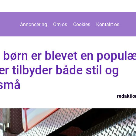
Annoncering
Om os
Cookies
Kontakt os
l børn er blevet en popul
r tilbyder både stil og
 små
redaktio