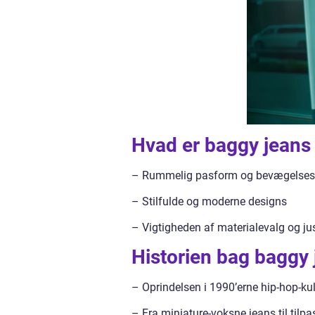
Hvad er baggy jeans 
– Rummelig pasform og bevægelses
– Stilfulde og moderne designs
– Vigtigheden af materialevalg og jus
Historien bag baggy j
– Oprindelsen i 1990’erne hip-hop-kul
– Fra miniature-voksne jeans til tilp