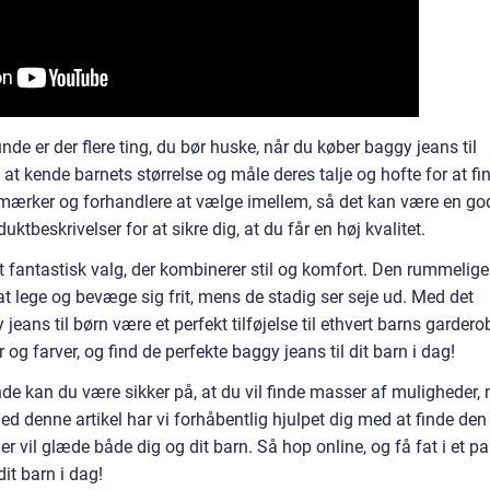
de er der flere ting, du bør huske, når du køber baggy jeans til
 at kende barnets størrelse og måle deres talje og hofte for at fi
ige mærker og forhandlere at vælge imellem, så det kan være en go
ktbeskrivelser for at sikre dig, at du får en høj kvalitet.
 et fantastisk valg, der kombinerer stil og komfort. Den rummelige
t lege og bevæge sig frit, mens de stadig ser seje ud. Med det
eans til børn være et perfekt tilføjelse til ethvert barns gardero
r og farver, og find de perfekte baggy jeans til dit barn i dag!
 kan du være sikker på, at du vil finde masser af muligheder, 
ed denne artikel har vi forhåbentlig hjulpet dig med at finde den
er vil glæde både dig og dit barn. Så hop online, og få fat i et pa
it barn i dag!