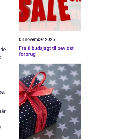
03 november 2025
Fra tilbudsjagt til bevidst
nde
forbrug
d
be.
når
r