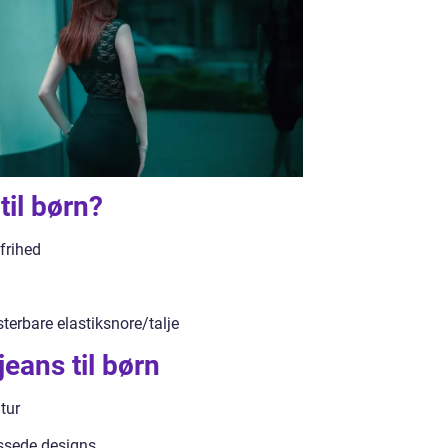
til børn?
frihed
terbare elastiksnore/talje
eans til børn
tur
assede designs