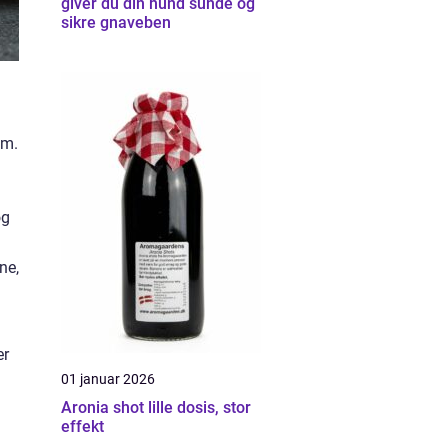
giver du din hund sunde og
sikre gnaveben
em.
og
ne,
er
01 januar 2026
Aronia shot lille dosis, stor
effekt