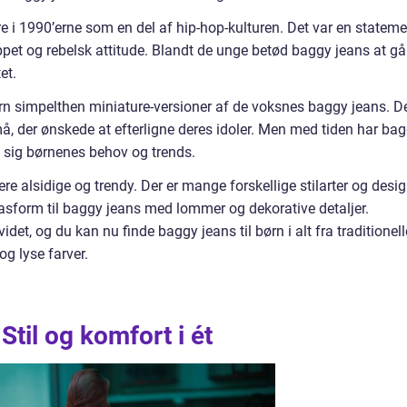
e i 1990’erne som en del af hip-hop-kulturen. Det var en stateme
appet og rebelsk attitude. Blandt de unge betød baggy jeans at gå
et.
ørn simpelthen miniature-versioner af de voksnes baggy jeans. D
å, der ønskede at efterligne deres idoler. Men med tiden har ba
et sig børnenes behov og trends.
ere alsidige og trendy. Der er mange forskellige stilarter og desi
pasform til baggy jeans med lommer og dekorative detaljer.
et, og du kan nu finde baggy jeans til børn i alt fra traditionell
og lyse farver.
Stil og komfort i ét