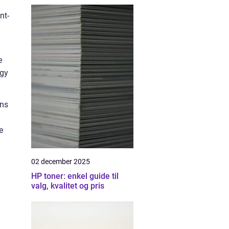
nt-
e
ggy
gns
e
02 december 2025
HP toner: enkel guide til
valg, kvalitet og pris