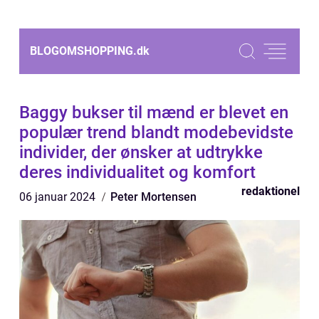
BLOGOMSHOPPING.
dk
Baggy bukser til mænd er blevet en
populær trend blandt modebevidste
individer, der ønsker at udtrykke
deres individualitet og komfort
redaktionel
06 januar 2024
Peter Mortensen