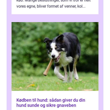
køb. Mange beslutninger, som vi tror er helt
vores egne, bliver formet af venner, kol...
Kødben til hund: sådan giver du din
hund sunde og sikre gnaveben