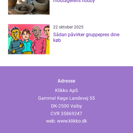
modtagerens hobby
22 oktober 2025
Sådan påvirker gruppepres dine
køb
Adresse
web:
www.klikko.dk