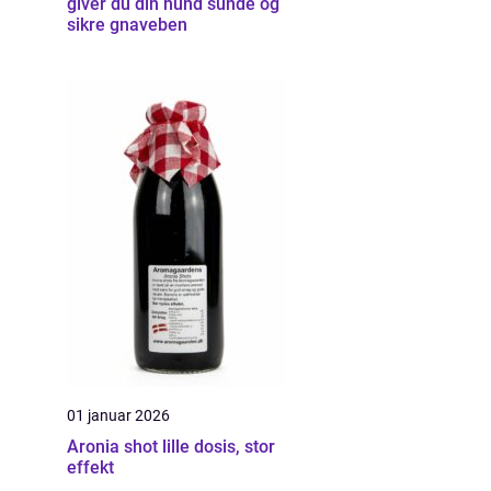
giver du din hund sunde og
sikre gnaveben
01 januar 2026
Aronia shot lille dosis, stor
effekt