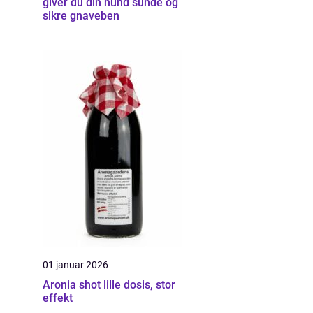
giver du din hund sunde og
sikre gnaveben
01 januar 2026
Aronia shot lille dosis, stor
effekt