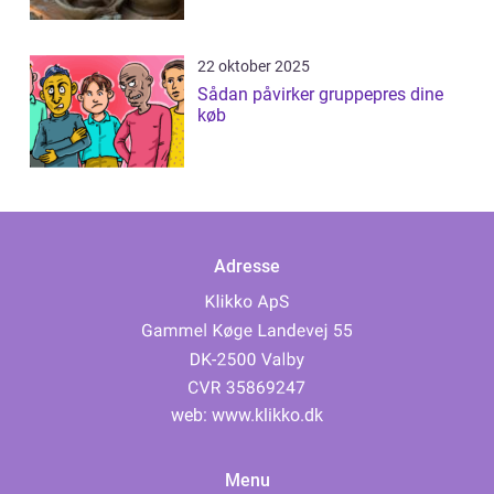
22 oktober 2025
Sådan påvirker gruppepres dine
køb
Adresse
web:
www.klikko.dk
Menu